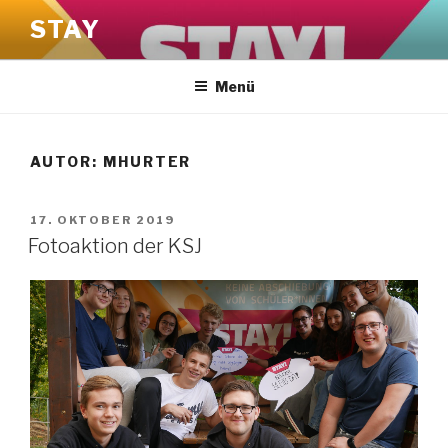
Zum
STAY
Inhalt
springen
Menü
AUTOR:
MHURTER
VERÖFFENTLICHT
17. OKTOBER 2019
AM
Fotoaktion der KSJ